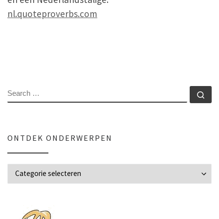
nl.quoteproverbs.com
SEARCH
Se
ONTDEK ONDERWERPEN
Ontdek onderwerpen