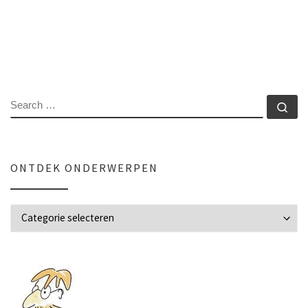
SEARCH
Se
ONTDEK ONDERWERPEN
Ontdek onderwerpen