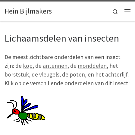
Skip to content
Hein Bijlmakers
Search
Me
Lichaamsdelen van insecten
De meest zichtbare onderdelen van een insect
zijn: de
kop
, de
antennen
, de
monddelen
, het
borststuk
, de
vleugels
, de
poten
, en het
achterlijf
.
Klik op de verschillende onderdelen van dit insect: