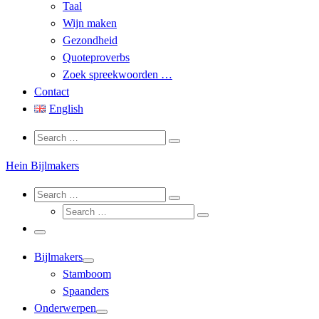
Taal
Wijn maken
Gezondheid
Quoteproverbs
Zoek spreekwoorden …
Contact
English
Search
Search
Search
…
Hein Bijlmakers
Search
Search
Search
Search
…
Search
…
Menu
Bijlmakers
Stamboom
Spaanders
Onderwerpen