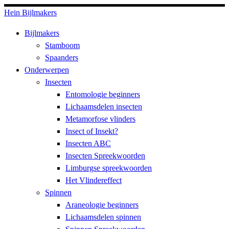
Skip
Hein Bijlmakers
to
Bijlmakers
content
Stamboom
Spaanders
Onderwerpen
Insecten
Entomologie beginners
Lichaamsdelen insecten
Metamorfose vlinders
Insect of Insekt?
Insecten ABC
Insecten Spreekwoorden
Limburgse spreekwoorden
Het Vlindereffect
Spinnen
Araneologie beginners
Lichaamsdelen spinnen